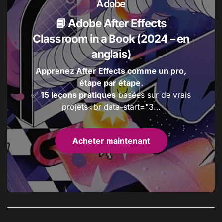
Adobe
📘 Adobe After Effects
Classroom in a Book (2024 – en
anglais)
Apprenez After Effects comme un pro,
étape par étape.
✅
15 leçons pratiques
basées sur de vrais
projets<br data-start="3…
Acheter maintenant