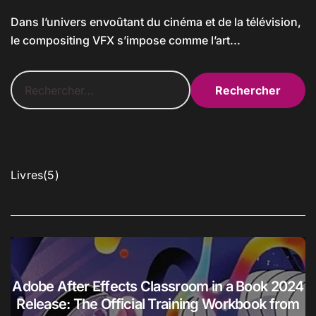
Dans l’univers envoûtant du cinéma et de la télévision,
le compositing VFX s’impose comme l’art...
R
e
c
h
e
r
c
5
Livres
5
h
p
e
r
r
o
d
:
u
i
t
Adobe After Effects Classroom in a Book 2024
s
Release: The Official Training Workbook from