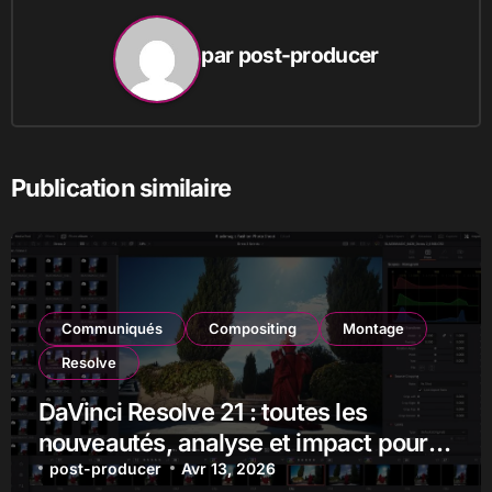
par
post-producer
Publication similaire
Communiqués
Compositing
Montage
Resolve
DaVinci Resolve 21 : toutes les
nouveautés, analyse et impact pour
les monteurs, étalonneurs et
post-producer
Avr 13, 2026