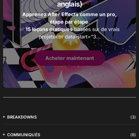
anglais)
Apprenez After Effects comme un pro,
étape par étape.
✅
15 leçons pratiques
basées sur de vrais
projets<br data-start="3…
Acheter maintenant
BREAKDOWNS
(3)
COMMUNIQUÉS
(6)