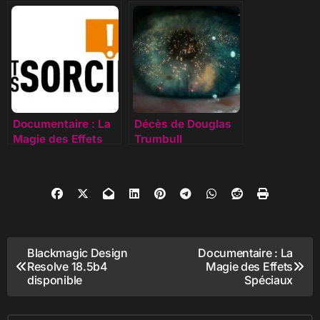
& Fusion 17
disponible
disponibles
Documentaire : La
Décès de Douglas
Magie des Effets
Trumbull
Spéciaux
Navigation
Blackmagic Design
Documentaire : La
Resolve 18.5b4
Magie des Effets
de
disponible
Spéciaux
l’article