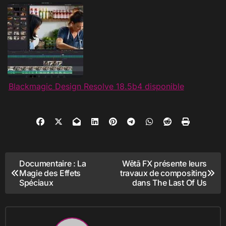
Blackmagic Design Resolve 18.5b4 disponible
Navigation
Documentaire : La
Wētā FX présente leurs
Magie des Effets
travaux de compositing
de
Spéciaux
dans The Last Of Us
l’article