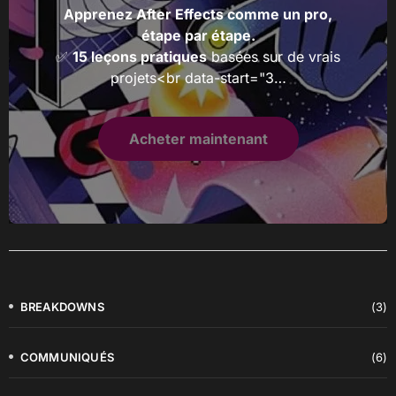
Apprenez After Effects comme un pro,
étape par étape.
✅
15 leçons pratiques
basées sur de vrais
projets<br data-start="3…
Acheter maintenant
BREAKDOWNS
(3)
COMMUNIQUÉS
(6)