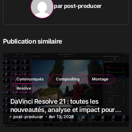
par
post-producer
Publication similaire
Communiqués
Compositing
Montage
Resolve
DaVinci Resolve 21 : toutes les
nouveautés, analyse et impact pour
les monteurs, étalonneurs et
post-producer
Avr 13, 2026
créateurs