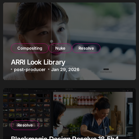
Compositing
Nuke
Resolve
ARRI Look Library
post-producer
Jan 29, 2026
Resolve
Blackmagic Design Resolve 18.5b4