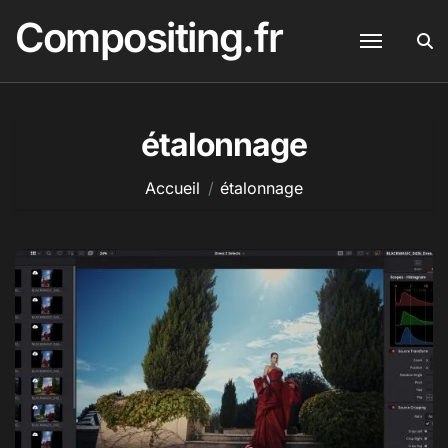
Passer
Compositing.fr
au
contenu
étalonnage
Accueil
étalonnage