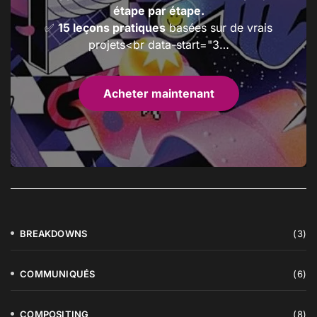
étape par étape.
✅
15 leçons pratiques
basées sur de vrais
projets<br data-start="3…
Acheter maintenant
BREAKDOWNS
(3)
COMMUNIQUÉS
(6)
COMPOSITING
(8)