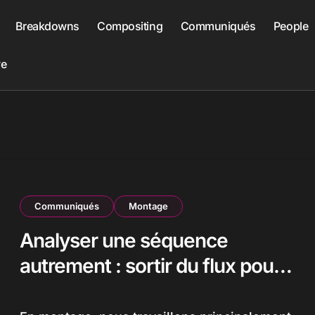
Breakdowns
Compositing
Communiqués
People
ve
Communiqués
Montage
Analyser une séquence
autrement : sortir du flux pour
mieux voir