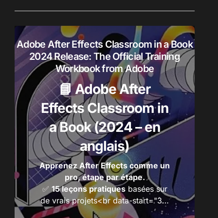
e
r
r
o
d
:
u
Adobe After Effects Classroom in a Book
i
2024 Release: The Official Training
t
Workbook from Adobe
s
📘 Adobe After
Effects Classroom in
a Book (2024 – en
anglais)
Apprenez After Effects comme un
pro, étape par étape.
✅
15 leçons pratiques
basées sur
de vrais projets<br data-start="3…