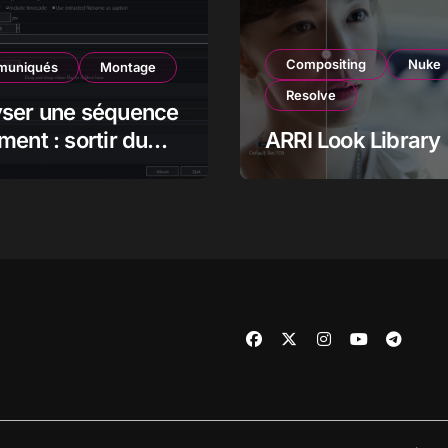
Compositing
Nuke
uniqués
Montage
Resolve
yser une séquence
ment : sortir du
ARRI Look Library
pour mieux voir