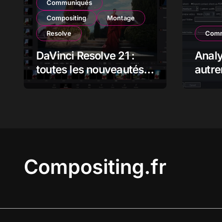
Communiqués
Compositing
Montage
Resolve
Comm
DaVinci Resolve 21 :
Anal
toutes les nouveautés,
autre
analyse et impact pour
flux 
les monteurs,
étalonneurs et
créateurs
Compositing.fr