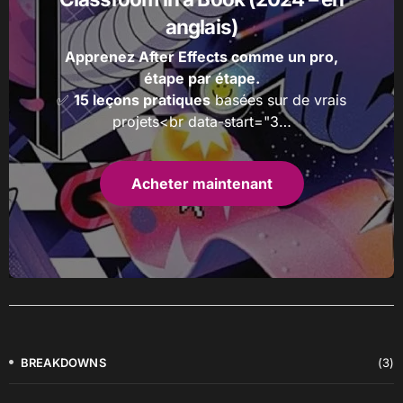
anglais)
Apprenez After Effects comme un pro,
étape par étape.
✅
15 leçons pratiques
basées sur de vrais
projets<br data-start="3…
Acheter maintenant
BREAKDOWNS
(3)