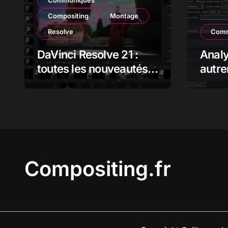
Communiqués
Compositing
Montage
Resolve
Comm
DaVinci Resolve 21 :
Anal
toutes les nouveautés,
autre
analyse et impact pour
flux 
les monteurs,
étalonneurs et
créateurs
Compositing.fr