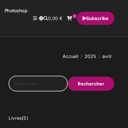
Photoshop
0
0,00
€
Subscribe
Accueil
2025
avril
R
e
c
h
e
r
c
5
Livres
5
h
p