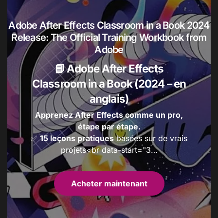
u
i
t
Adobe After Effects Classroom in a Book 2024
s
Release: The Official Training Workbook from
Adobe
📘 Adobe After Effects
Classroom in a Book (2024 – en
anglais)
Apprenez After Effects comme un pro,
étape par étape.
✅
15 leçons pratiques
basées sur de vrais
projets<br data-start="3…
Acheter maintenant