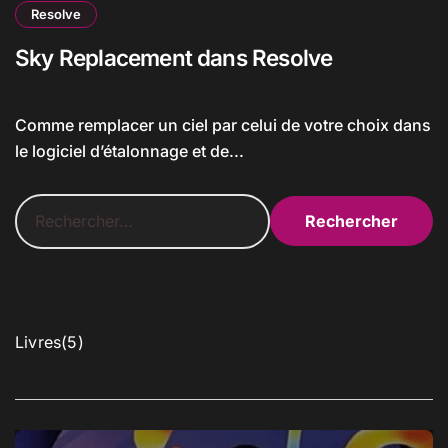
Resolve
Sky Replacement dans Resolve
Comme remplacer un ciel par celui de votre choix dans
le logiciel d’étalonnage et de...
R
e
c
h
e
r
c
5
Livres
5
h
p
e
r
r
o
d
: