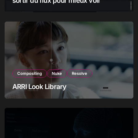
sortir du flux pour mieux voir
Compositing
Nuke
Resolve
ARRI Look Library