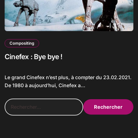
Compositing
Cinefex : Bye bye !
Le grand Cinefex n’est plus, à compter du 23.02.2021.
De 1980 à aujourd’hui, Cinefex a...
R
e
c
h
e
r