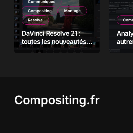
Communiqués
Compositing
Montage
Resolve
Comm
DaVinci Resolve 21 :
Anal
toutes les nouveautés,
autre
analyse et impact pour
flux 
les monteurs,
étalonneurs et
créateurs
Compositing.fr