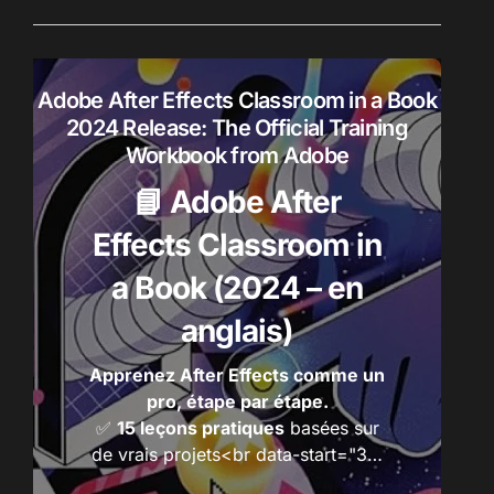
e
r
r
o
d
:
u
Adobe After Effects Classroom in a Book
i
2024 Release: The Official Training
t
Workbook from Adobe
s
📘 Adobe After
Effects Classroom in
a Book (2024 – en
anglais)
Apprenez After Effects comme un
pro, étape par étape.
✅
15 leçons pratiques
basées sur
de vrais projets<br data-start="3…