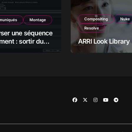
Compositing
Nuke
uniqués
Montage
Resolve
yser une séquence
ment : sortir du
ARRI Look Library
pour mieux voir