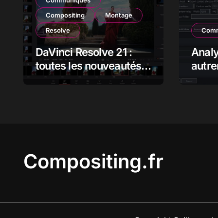
Communiqués
Compositing
Montage
Resolve
Comm
DaVinci Resolve 21 :
Anal
toutes les nouveautés,
autre
analyse et impact pour
flux 
les monteurs,
étalonneurs et
créateurs
Compositing.fr