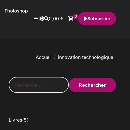
Photoshop
0
0,00
€
Subscribe
Accueil
innovation technologique
R
e
c
h
e
r
c
5
Livres
5
h
p