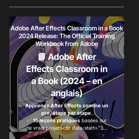
e
r
r
o
d
:
u
Adobe After Effects Classroom in a Book
i
2024 Release: The Official Training
t
Workbook from Adobe
s
📘 Adobe After
Effects Classroom in
a Book (2024 – en
anglais)
Apprenez After Effects comme un
pro, étape par étape.
✅
15 leçons pratiques
basées sur
de vrais projets<br data-start="3…