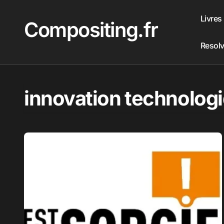
Passer
au
Livres
Compositing.fr
contenu
Resol
innovation technolog