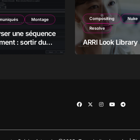
Compositing
Nuke
uniqués
Montage
Resolve
yser une séquence
ment : sortir du
ARRI Look Library
pour mieux voir