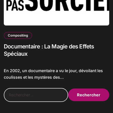
Compositing
Documentaire : La Magie des Effets
Spéciaux
En 2002, un documentaire a vu le jour, dévoilant les
coulisses et les mystères des...
R
e
c
h
e