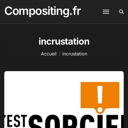
Passer
Compositing.fr
au
contenu
incrustation
Accueil
incrustation