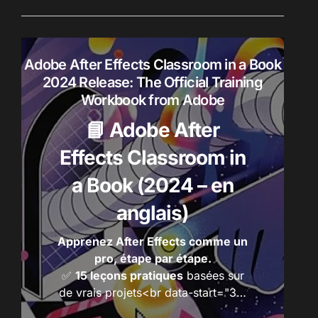
e
r
r
o
d
:
u
Adobe After Effects Classroom in a Book
i
2024 Release: The Official Training
t
Workbook from Adobe
s
📘 Adobe After
Effects Classroom in
a Book (2024 – en
anglais)
Apprenez After Effects comme un
pro, étape par étape.
✅
15 leçons pratiques
basées sur
de vrais projets<br data-start="3…