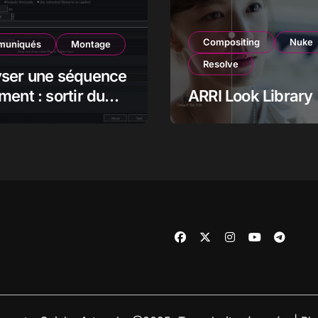
Compositing
Nuke
uniqués
Montage
Resolve
yser une séquence
ment : sortir du
ARRI Look Library
pour mieux voir