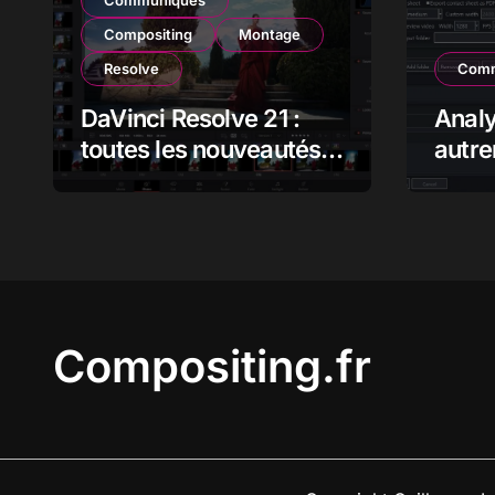
Communiqués
Compositing
Montage
Resolve
Comm
DaVinci Resolve 21 :
Anal
toutes les nouveautés,
autre
analyse et impact pour
flux 
les monteurs,
étalonneurs et
créateurs
Compositing.fr