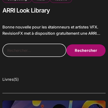
ARRI Look Library
Bonne nouvelle pour les étalonneurs et artistes VFX.
RevisionFX met à disposition gratuitement une ARRI...
R
e
c
h
e
r
c
5
Livres
5
h
p
e
r
r
o
d
:
u