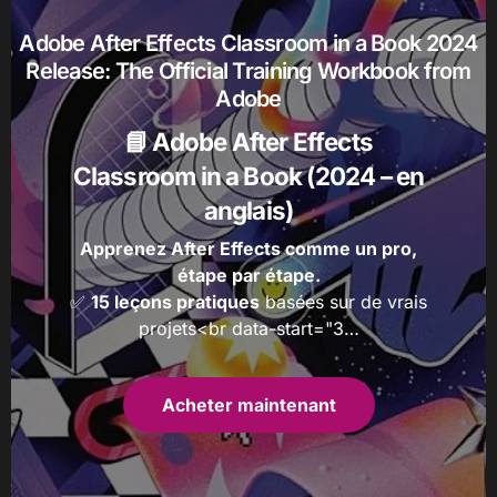
i
t
Adobe After Effects Classroom in a Book 2024
s
Release: The Official Training Workbook from
Adobe
📘 Adobe After Effects
Classroom in a Book (2024 – en
anglais)
Apprenez After Effects comme un pro,
étape par étape.
✅
15 leçons pratiques
basées sur de vrais
projets<br data-start="3…
Acheter maintenant