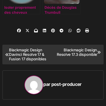
Isoler proprement
Décès de Douglas
des cheveux
Trumbull
Navigation
Blackmagic Design
Blackmagic Design
Davinci Resolve 17 &
Resolve 17.3 disponible
de
Fusion 17 disponibles
l’article
par
post-producer