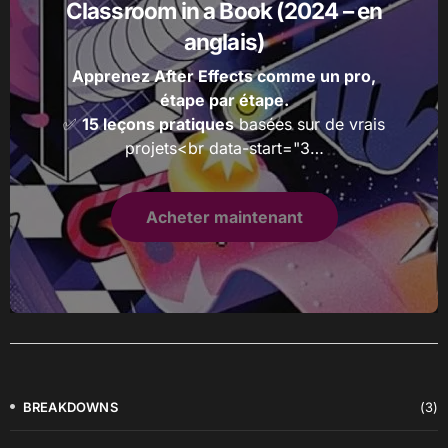
Classroom in a Book (2024 – en
anglais)
Apprenez After Effects comme un pro,
étape par étape.
✅
15 leçons pratiques
basées sur de vrais
projets<br data-start="3…
Acheter maintenant
BREAKDOWNS
(3)