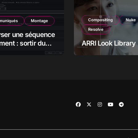
Compositing
Nuke
uniqués
Montage
Resolve
yser une séquence
ment : sortir du
ARRI Look Library
pour mieux voir