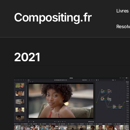
Passer
au
Livres
Compositing.fr
contenu
Resol
2021