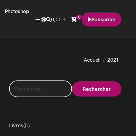
Photoshop
0
0,00
€
Subscribe
Accueil
2021
R
e
c
h
e
r
c
5
Livres
5
h
p