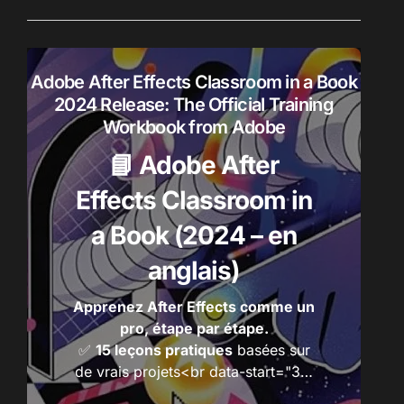
e
r
r
o
d
:
u
Adobe After Effects Classroom in a Book
i
2024 Release: The Official Training
t
Workbook from Adobe
s
📘 Adobe After
Effects Classroom in
a Book (2024 – en
anglais)
Apprenez After Effects comme un
pro, étape par étape.
✅
15 leçons pratiques
basées sur
de vrais projets<br data-start="3…